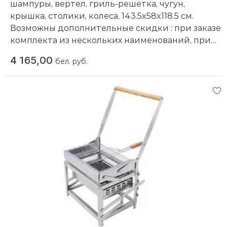
шампуры, вертел, гриль-решетка, чугун,
крышка, столики, колеса, 143.5x58x118.5 см.
Возможны дополнительные скидки : при заказе
комплекта из нескольких наименований, при
повторной покупке в нашем магазине
4 165,00
бел. руб.
Компания производитель:
Enders