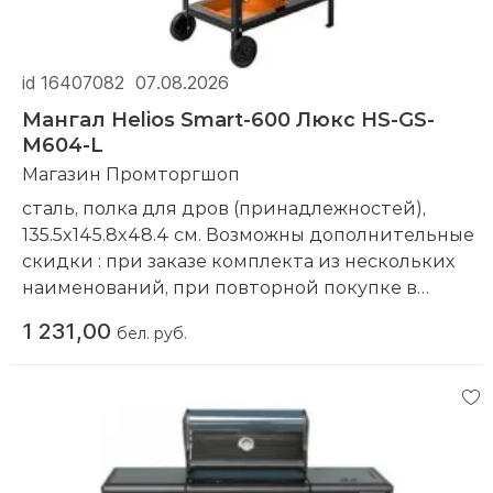
id 16407082
07.08.2026
Мангал Helios Smart-600 Люкс HS-GS-
M604-L
Магазин Промторгшоп
сталь, полка для дров (принадлежностей),
135.5x145.8x48.4 см. Возможны дополнительные
скидки : при заказе комплекта из нескольких
наименований, при повторной покупке в
нашем магазине
1 231,00
бел. руб.
Компания производитель:
Helios