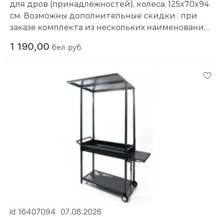
для дров (принадлежностей), колеса, 125x70x94
см. Возможны дополнительные скидки : при
заказе комплекта из нескольких наименований,
при повторной покупке в нашем магазине
1 190,00
бел. руб.
Компания производитель:
Gala
id 16407094
07.08.2026