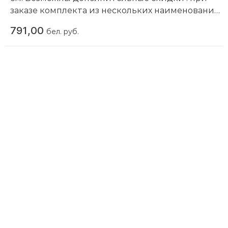
заказе комплекта из нескольких наименований,
при повторной покупке в нашем магазине
791,00
бел. руб.
Компания производитель:
Start Grill