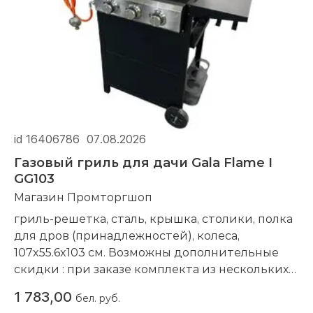
id 16406786
07.08.2026
Газовый гриль для дачи Gala Flame I
GG103
Магазин Промторгшоп
гриль-решетка, сталь, крышка, столики, полка
для дров (принадлежностей), колеса,
107x55.6x103 см. Возможны дополнительные
скидки : при заказе комплекта из нескольких
наименований, при повторной покупке в
1 783,00
бел. руб.
нашем магазине