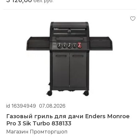
бел. руб.
Компания производитель:
Sahara
id 16394949
07.08.2026
Газовый гриль для дачи Enders Monroe
Pro 3 Sik Turbo 838133
Магазин Промторгшоп