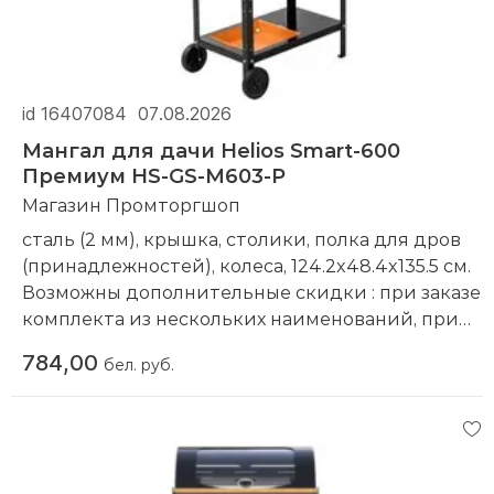
id 16407084
07.08.2026
Мангал для дачи Helios Smart-600
Премиум HS-GS-M603-P
Магазин Промторгшоп
сталь (2 мм), крышка, столики, полка для дров
(принадлежностей), колеса, 124.2x48.4x135.5 см.
Возможны дополнительные скидки : при заказе
комплекта из нескольких наименований, при
повторной покупке в нашем магазине
784,00
бел. руб.
Компания производитель:
Helios