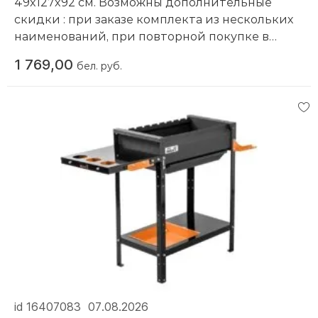
49x127x92 см. Возможны дополнительные
скидки : при заказе комплекта из нескольких
наименований, при повторной покупке в
нашем магазине
1 769,00
бел. руб.
Компания производитель:
Sahara
id 16407083
07.08.2026