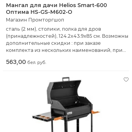
Мангал для дачи Helios Smart-600
Оптима HS-GS-M602-O
Магазин Промторгшоп
сталь (2 мм), столики, полка для дров
(принадлежностей), 124.2x43.9x85 см. Возможны
дополнительные скидки : при заказе
комплекта из нескольких наименований, при
повторной покупке в нашем магазине
563,00
бел. руб.
Компания производитель:
Helios