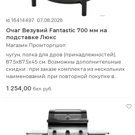
id 16414497
07.08.2026
Очаг Везувий Fantastic 700 мм на
подставке Люкс
Магазин Промторгшоп
чугун, полка для дров (принадлежностей),
87.5x87.5x45 см. Возможны дополнительные
скидки : при заказе комплекта из нескольких
наименований, при повторной покупке в
нашем магазине
1 254,00
бел. руб.
Компания производитель:
Везувий