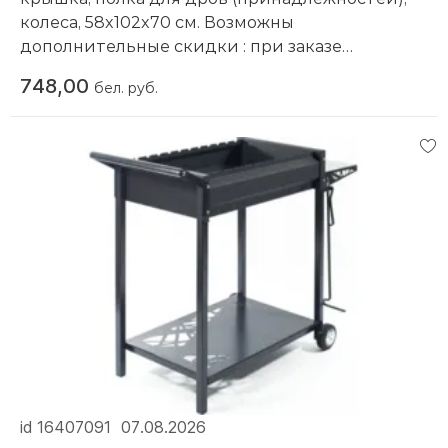
колеса, 58x102x70 см. Возможны
дополнительные скидки : при заказе
комплекта из нескольких наименований, при
748,00
бел. руб.
повторной покупке в нашем магазине
Компания производитель:
Start Grill
id 16407091
07.08.2026