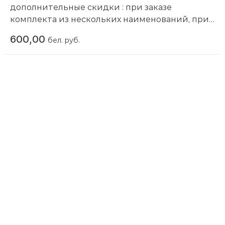
дополнительные скидки : при заказе
комплекта из нескольких наименований, при
повторной покупке в нашем магазине
600,00
бел. руб.
Компания производитель:
Helios