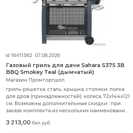
id 16411562
07.08.2026
Газовый гриль для дачи Sahara S375 3B
BBQ Smokey Teal (дымчатый)
Магазин Промторгшоп
гриль-решетка, сталь, крышка, столики, полка
для дров (принадлежностей), колеса, 72x144x121
см. Возможны дополнительные скидки : при
заказе комплекта из нескольких наименований,
при повторной покупке в нашем магазине
3 213,00
бел. руб.
Компания производитель:
Sahara