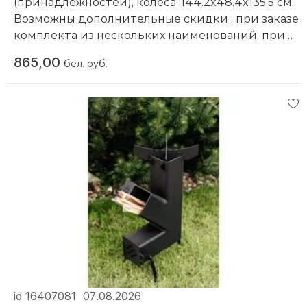
(принадлежностей), колеса, 144.2x48.4x135.5 см.
Возможны дополнительные скидки : при заказе
комплекта из нескольких наименований, при
повторной покупке в нашем магазине
865,00
бел. руб.
Компания производитель:
Helios
id 16407081
07.08.2026