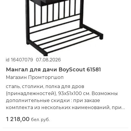
id 16407079
07.08.2026
Мангал для дачи BoyScout 61581
Магазин Промторгшоп
сталь, столики, полка для дров
(принадлежностей), 93x51x100 см. Возможны
дополнительные скидки : при заказе
комплекта из нескольких наименований, при
повторной покупке в нашем магазине
1 218,00
бел. руб.
Компания производитель:
BoyScout