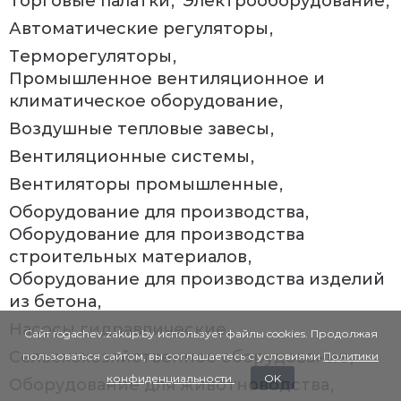
Торговые палатки
Электрооборудование
Автоматические регуляторы
Терморегуляторы
Промышленное вентиляционное и
климатическое оборудование
Воздушные тепловые завесы
Вентиляционные системы
Вентиляторы промышленные
Оборудование для производства
Оборудование для производства
строительных материалов
Оборудование для производства изделий
из бетона
Насосы гидравлические
Сайт rogachev.zakup.by использует файлы cookies. Продолжая
Сельскохозяйственное оборудование
пользоваться сайтом, вы соглашаетесь с условиями
Политики
конфиденциальности.
OK
Оборудование для животноводства