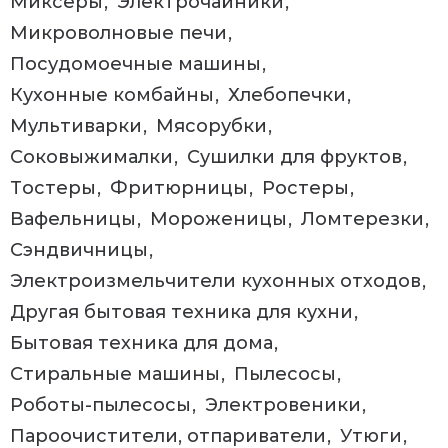
Миксеры
Электрочайники
Микроволновые печи
Посудомоечные машины
Кухонные комбайны
Хлебопечки
Мультиварки
Мясорубки
Соковыжималки
Сушилки для фруктов
Тостеры
Фритюрницы
Ростеры
Вафельницы
Мороженицы
Ломтерезки
Сэндвичницы
Электроизмельчители кухонных отходов
Другая бытовая техника для кухни
Бытовая техника для дома
Стиральные машины
Пылесосы
Роботы-пылесосы
Электровеники
Пароочистители, отпариватели
Утюги