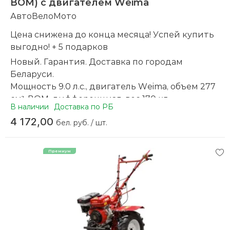
ВОМ) с двигателем Weima
АвтоВелоМото
Цена снижена до конца месяца! Успей купить
выгодно! + 5 подарков
Новый. Гарантия. Доставка по городам
Беларуси.
Мощность 9.0 л.с., двигатель Weima, объем 277
см³, ВОМ, дифференциал, вес 170 кг
В наличии
Доставка по РБ
_______
4 172,00
Подарки при покупке у нас:
бел. руб. / шт.
+ Масло,
+ Перчатки х/б с "ПВХ",
+ Лопата автомобильная (деревянный черенок),
+ Мешок
+ Скидка на навесное оборудование
______
Хотите облегчить свой труд на участке?
Мечтаете больше отдыхать, но при этом иметь